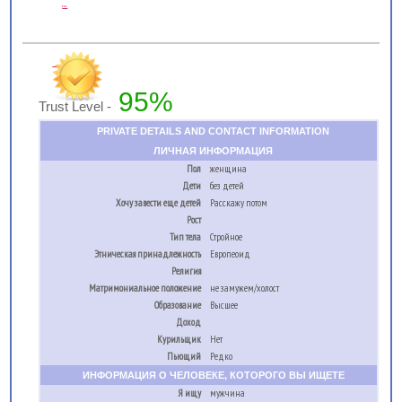
...
95%
Trust Level -
PRIVATE DETAILS AND CONTACT INFORMATION
ЛИЧНАЯ ИНФОРМАЦИЯ
Пол
женщина
Дети
без детей
Хочу завести еще детей
Расскажу потом
Рост
Тип тела
Стройное
Этническая принадлежность
Европеоид
Религия
Матримониальное положение
не замужем/холост
Образование
Высшее
Доход
Курильщик
Нет
Пьющий
Редко
ИНФОРМАЦИЯ О ЧЕЛОВЕКЕ, КОТОРОГО ВЫ ИЩЕТЕ
Я ищу
мужчина