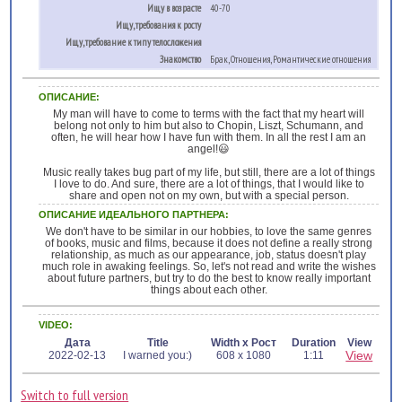
Ищу в возрасте
40-70
Ищу, требования к росту
Ищу, требование к типу телосложения
Знакомство
Брак, Отношения, Романтические отношения
ОПИСАНИЕ:
My man will have to come to terms with the fact that my heart will
belong not only to him but also to Chopin, Liszt, Schumann, and
often, he will hear how I have fun with them. In all the rest I am an
angel!😃
Music really takes bug part of my life, but still, there are a lot of things
I love to do. And sure, there are a lot of things, that I would like to
share and open not on my own, but with a special person.
ОПИСАНИЕ ИДЕАЛЬНОГО ПАРТНЕРА:
We don't have to be similar in our hobbies, to love the same genres
of books, music and films, because it does not define a really strong
relationship, as much as our appearance, job, status doesn't play
much role in awaking feelings. So, let's not read and write the wishes
about future partners, but try to do the best to know really important
things about each other.
VIDEO:
Дата
Title
Width x Рост
Duration
View
View
2022-02-13
I warned you:)
608 x 1080
1:11
Switch to full version