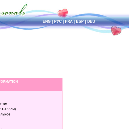
ENG
|
РУС
|
FRA
|
ESP
|
DEU
NFORMATION
отом
(161-165см)
ельное