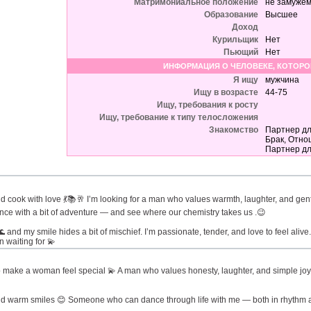
Матримониальное положение
не замужем
Образование
Высшее
Доход
Курильщик
Нет
Пьющий
Нет
ИНФОРМАЦИЯ О ЧЕЛОВЕКЕ, КОТОРО
Я ищу
мужчина
Ищу в возрасте
44-75
Ищу, требования к росту
Ищу, требование к типу телосложения
Знакомство
Партнер дл
Брак, Отно
Партнер д
 cook with love 💃📚🥂 I’m looking for a man who values warmth, laughter, and gentle
omance with a bit of adventure — and see where our chemistry takes us .😉
 and my smile hides a bit of mischief. I’m passionate, tender, and love to feel al
 waiting for 💫
 make a woman feel special 💫 A man who values honesty, laughter, and simple joys
nd warm smiles 😊 Someone who can dance through life with me — both in rhythm a