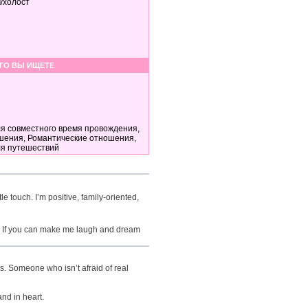
/холост
ГО ВЫ ИЩЕТЕ
я совместного время провождения,
шения, Романтические отношения,
ля путешествий
 touch. I’m positive, family-oriented,
ive. If you can make me laugh and dream
. Someone who isn’t afraid of real
nd in heart.