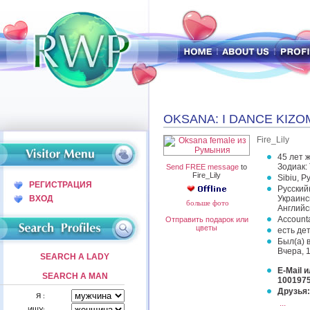
OKSANA: I DANCE KIZOM
Fire_Lily
45 лет 
Зодиак:
Send FREE message
to
Fire_Lily
Sibiu, 
РЕГИСТРАЦИЯ
Русский
ВХОД
Украинс
больше фото
Английс
Account
Отправить подарок или
цветы
есть де
Был(а) 
Вчера, 
SEARCH A LADY
E-Mail и
SEARCH A MAN
100197
Друзья:
Я :
...
ИЩУ: