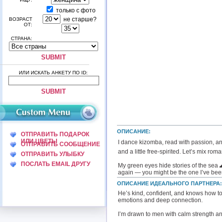
только с фото
не старше?
ВОЗРАСТ
ОТ:
СТРАНА:
ИЛИ ИСКАТЬ АНКЕТУ ПО ID:
ОПИСАНИЕ:
ОТПРАВИТЬ ПОДАРОК
ИЛИ ЦВЕТЫ
I dance kizomba, read with passion, and
ОТПРАВИТЬ СООБЩЕНИЕ
and a little free-spirited. Let’s mix r
ОТПРАВИТЬ УЛЫБКУ
ПОСЛАТЬ EMAIL ДРУГУ
My green eyes hide stories of the sea 
again — you might be the one I’ve been
ОПИСАНИЕ ИДЕАЛЬНОГО ПАРТНЕРА:
He’s kind, confident, and knows how to
emotions and deep connection.
I’m drawn to men with calm strength a