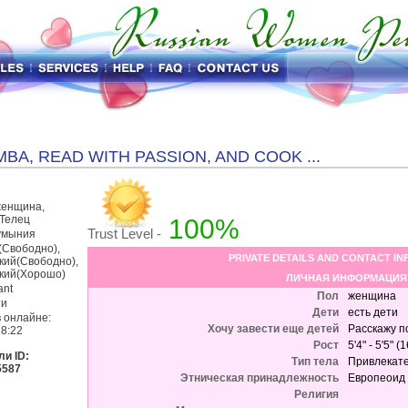
BA, READ WITH PASSION, AND COOK ...
женщина,
 Телец
100%
Trust Level -
Румыния
(Свободно),
PRIVATE DETAILS AND CONTACT I
кий(Свободно),
кий(Хорошо)
ЛИЧНАЯ ИНФОРМАЦИЯ
ant
Пол
женщина
ти
Дети
есть дети
в онлайне:
Хочу завести еще детей
Расскажу п
18:22
Рост
5'4" - 5'5" 
ли ID:
Тип тела
Привлекат
5587
Этническая принадлежность
Европеоид
Религия