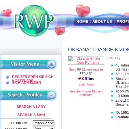
OKSANA: I DANCE KIZOM
Fire_Lily
45 Jahre 
Sternzei
Send FREE message
to
Fire_Lily
Sibiu, 
REGISTRIEREN SIE SICH
Russian(
KOSTENFREI
SICH ANMELDEN
Ukrainia
mehr Fotos
English(
Account
Geschenk oder Blumen
schicken
mit Kind
Zuletzt O
Gestern,
SEARCH A LADY
ID: 100
SEARCH A MAN
Freunde
...
ICH BIN EIN:
SUCHE EINE(N):