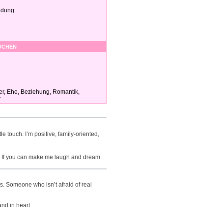
ldung
SUCHEN
ner, Ehe, Beziehung, Romantik,
r
 touch. I’m positive, family-oriented,
ive. If you can make me laugh and dream
. Someone who isn’t afraid of real
nd in heart.