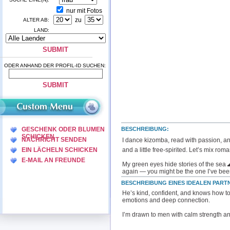
nur mit Fotos
zu
ALTER AB:
LAND:
ODER ANHAND DER PROFIL-ID SUCHEN:
GESCHENK ODER BLUMEN
BESCHREIBUNG:
SCHICKEN
NACHRICHT SENDEN
I dance kizomba, read with passion, and
EIN LÄCHELN SCHICKEN
and a little free-spirited. Let’s mix r
E-MAIL AN FREUNDE
My green eyes hide stories of the sea 
again — you might be the one I’ve been
BESCHREIBUNG EINES IDEALEN PARTN
He’s kind, confident, and knows how to
emotions and deep connection.
I’m drawn to men with calm strength a