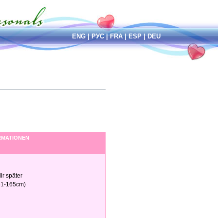
ENG
|
РУС
|
FRA
|
ESP
|
DEU
RMATIONEN
ir später
161-165cm)