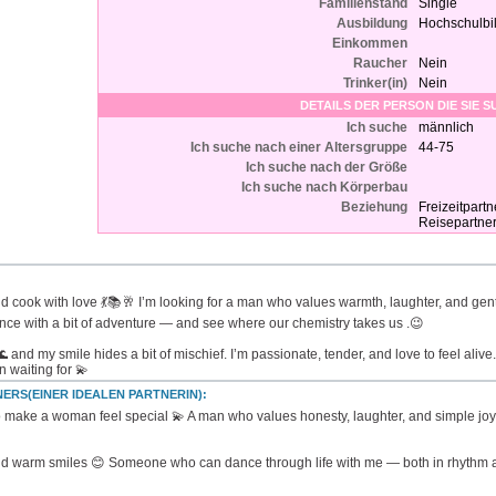
Familienstand
Single
Ausbildung
Hochschulbi
Einkommen
Raucher
Nein
Trinker(in)
Nein
DETAILS DER PERSON DIE SIE 
Ich suche
männlich
Ich suche nach einer Altersgruppe
44-75
Ich suche nach der Größe
Ich suche nach Körperbau
Beziehung
Freizeitpart
Reisepartne
 cook with love 💃📚🥂 I’m looking for a man who values warmth, laughter, and gentle
omance with a bit of adventure — and see where our chemistry takes us .😉
 and my smile hides a bit of mischief. I’m passionate, tender, and love to feel al
 waiting for 💫
ERS(EINER IDEALEN PARTNERIN):
 make a woman feel special 💫 A man who values honesty, laughter, and simple joys
nd warm smiles 😊 Someone who can dance through life with me — both in rhythm a