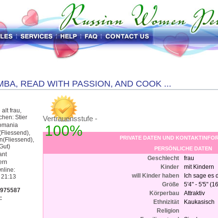
BA, READ WITH PASSION, AND COOK ...
alt frau,
chen: Stier
Vertrauensstufe -
Romania
100%
Fliessend),
PRIVATE DATEN UND KONTAKTINFO
n(Fliessend),
Gut)
PERSÖNLICHE DATEN
ant
Geschlecht
frau
ern
Kinder
mit Kindern
nline:
will Kinder haben
Ich sage es d
 21:13
Größe
5'4" - 5'5" (
1975587
Körperbau
Attraktiv
:
Ethnizität
Kaukasisch
Religion