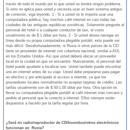
través de todo el mundo por lo que usted no tendrá ningún problema.
Si esto no aplica para usted y necesita usar un buen sistema antiguo
de conexión, siga leyendo. 1.- Si a usted no le importa usar una
computadora pública, hay muchos café internet en casi todas las
ciudades de las antiguas repúblicas soviéticas. Solamente pregunte al
personal del hotel o a cualquier conductor de taxi, el costo
usualmente es de $ 1 dólar por hora. 2.- Si usted desea navegar en
línea desde su propia computadora plegable portátil, esto puede ser
más difícil. Desafortunadamente, ni Rusia ni otros países de la CEI
tiene un proveedor de internet con cobertura nacional, similar a AOL
en los Estados Unidos- Así que usted deberá ubicar un proveedor
local en la ciudad en que se encuentre. Nuevamente, el personal del
hotel puede ayudarle a localizar uno. Usted también puede encontrar
uno en internet antes de su viaje. Usted debe prepararse para pagar
en efectivo y por anticipado el acceso a internet, ya que los
proveedores locales normalmente no aceptan tarjetas de crédito. Las
tarifas usualmente son de $.50-1.00 dólar por hora. Otra opción es
llevar su computadora plegable portátil al café internet más cercano y
pedirle al personal que la conecte a internet. Ellos siempre están
dispuestos a hacerlo por la tarifa regular por hora.
¿Será mi radio/reproductor de CD/boombox/otros electrónicos
funcionan en Rusia?