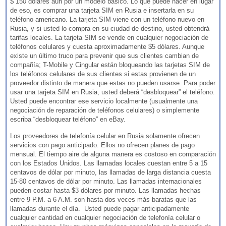
$ 150 dólares aún por un modelo básico. Lo que puede hacer en lugar
de eso, es comprar una tarjeta SIM en Rusia e insertarla en su
teléfono americano. La tarjeta SIM viene con un teléfono nuevo en
Rusia, y si usted lo compra en su ciudad de destino, usted obtendrá
tarifas locales. La tarjeta SIM se vende en cualquier negociación de
teléfonos celulares y cuesta aproximadamente $5 dólares. Aunque
existe un último truco para prevenir que sus clientes cambian de
compañía; T-Mobile y Cingular están bloqueando las tarjetas SIM de
los teléfonos celulares de sus clientes si estas provienen de un
proveedor distinto de manera que estas no pueden usarse. Para poder
usar una tarjeta SIM en Rusia, usted deberá “desbloquear” el teléfono.
Usted puede encontrar ese servicio localmente (usualmente una
negociación de reparación de teléfonos celulares) o simplemente
escriba “desbloquear teléfono” en eBay.
Los proveedores de telefonía celular en Rusia solamente ofrecen
servicios con pago anticipado. Ellos no ofrecen planes de pago
mensual. El tiempo aire de alguna manera es costoso en comparación
con los Estados Unidos. Las llamadas locales cuestan entre 5 a 15
centavos de dólar por minuto, las llamadas de larga distancia cuesta
15-80 centavos de dólar por minuto. Las llamadas internacionales
pueden costar hasta $3 dólares por minuto. Las llamadas hechas
entre 9 P.M. a 6 A.M. son hasta dos veces más baratas que las
llamadas durante el día. Usted puede pagar anticipadamente
cualquier cantidad en cualquier negociación de telefonía celular o