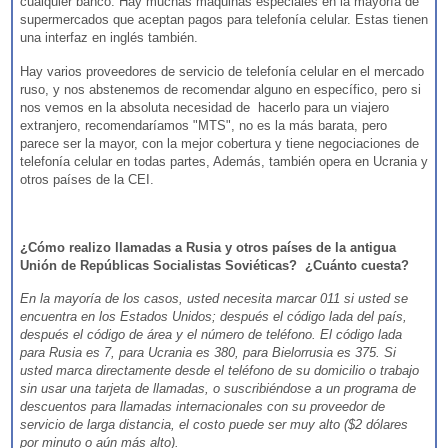
cualquier banco. Hay muchas máquinas especiales en la mayoría de
supermercados que aceptan pagos para telefonía celular. Estas tienen
una interfaz en inglés también.
Hay varios proveedores de servicio de telefonía celular en el mercado
ruso, y nos abstenemos de recomendar alguno en específico, pero si
nos vemos en la absoluta necesidad de hacerlo para un viajero
extranjero, recomendaríamos "MTS", no es la más barata, pero
parece ser la mayor, con la mejor cobertura y tiene negociaciones de
telefonía celular en todas partes, Además, también opera en Ucrania y
otros países de la CEI.
¿Cómo realizo llamadas a Rusia y otros países de la antigua
Unión de Repúblicas Socialistas Soviéticas? ¿Cuánto cuesta?
En la mayoría de los casos, usted necesita marcar 011 si usted se
encuentra en los Estados Unidos; después el código lada del país,
después el código de área y el número de teléfono. El código lada
para Rusia es 7, para Ucrania es 380, para Bielorrusia es 375. Si
usted marca directamente desde el teléfono de su domicilio o trabajo
sin usar una tarjeta de llamadas, o suscribiéndose a un programa de
descuentos para llamadas internacionales con su proveedor de
servicio de larga distancia, el costo puede ser muy alto ($2 dólares
por minuto o aún más alto).