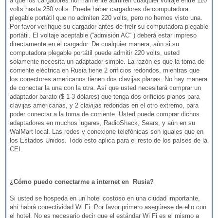
a que los cargadores normalmente admiten cualquier voltaje entre 110
volts hasta 250 volts. Puede haber cargadores de computadora
plegable portátil que no admiten 220 volts, pero no hemos visto una.
Por favor verifique su cargador antes de freír su computadora plegable
portátil. El voltaje aceptable (“admisión AC“ ) deberá estar impreso
directamente en el cargador. De cualquier manera, aún si su
computadora plegable portátil puede admitir 220 volts, usted
solamente necesita un adaptador simple. La razón es que la toma de
corriente eléctrica en Rusia tiene 2 orificios redondos, mientras que
los conectores americanos tienen dos clavijas planas. No hay manera
de conectar la una con la otra. Así que usted necesitará comprar un
adaptador barato ($ 1-3 dólares) que tenga dos orificios planos para
clavijas americanas, y 2 clavijas redondas en el otro extremo, para
poder conectar a la toma de corriente. Usted puede comprar dichos
adaptadores en muchos lugares, RadioShack, Sears, y aún en su
WalMart local. Las redes y conexione telefónicas son iguales que en
los Estados Unidos. Todo esto aplica para el resto de los países de la
CEI.
¿Cómo puedo conectarme a internet en Rusia?
Si usted se hospeda en un hotel costoso en una ciudad importante,
ahí habrá conectividad Wi Fi. Por favor primero asegúrese de ello con
el hotel. No es necesario decir que el estándar Wi Fi es el mismo a