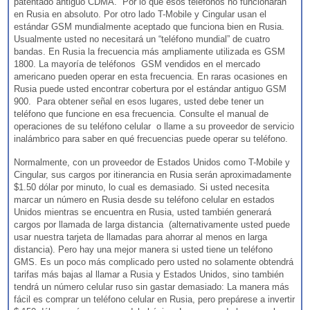
patentado antiguo CDMA. Por lo que esos teléfonos no funcionarán
en Rusia en absoluto. Por otro lado T-Mobile y Cingular usan el
estándar GSM mundialmente aceptado que funciona bien en Rusia.
Usualmente usted no necesitará un “teléfono mundial” de cuatro
bandas. En Rusia la frecuencia más ampliamente utilizada es GSM
1800. La mayoría de teléfonos GSM vendidos en el mercado
americano pueden operar en esta frecuencia. En raras ocasiones en
Rusia puede usted encontrar cobertura por el estándar antiguo GSM
900. Para obtener señal en esos lugares, usted debe tener un
teléfono que funcione en esa frecuencia. Consulte el manual de
operaciones de su teléfono celular o llame a su proveedor de servicio
inalámbrico para saber en qué frecuencias puede operar su teléfono.
Normalmente, con un proveedor de Estados Unidos como T-Mobile y
Cingular, sus cargos por itinerancia en Rusia serán aproximadamente
$1.50 dólar por minuto, lo cual es demasiado. Si usted necesita
marcar un número en Rusia desde su teléfono celular en estados
Unidos mientras se encuentra en Rusia, usted también generará
cargos por llamada de larga distancia (alternativamente usted puede
usar nuestra tarjeta de llamadas para ahorrar al menos en larga
distancia). Pero hay una mejor manera si usted tiene un teléfono
GMS. Es un poco más complicado pero usted no solamente obtendrá
tarifas más bajas al llamar a Rusia y Estados Unidos, sino también
tendrá un número celular ruso sin gastar demasiado: La manera más
fácil es comprar un teléfono celular en Rusia, pero prepárese a invertir