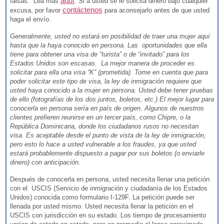
aquí
falsas. Lea más
. Si a usted se le solicita dinero bajo cualquier
contáctenos
excusa, por favor
para aconsejarlo antes de que usted
haga el envío.
Generalmente, usted no estará en posibilidad de traer una mujer aquí
hasta que la haya conocido en persona. Las oportunidades que ella
tiene para obtener una visa de “turista” o de “invitado” para los
Estados Unidos son escasas. La mejor manera de proceder es
solicitar para ella una visa “K” (prometida). Tome en cuenta que para
poder solicitar este tipo de visa, la ley de inmigración requiere que
usted haya conocido a la mujer en persona. Usted debe tener pruebas
de ello (fotografías de los dos juntos, boletos, etc.) El mejor lugar para
conocerla en persona sería en país de origen. Algunos de nuestros
clientes prefieren reunirse en un tercer país, como Chipre, o la
República Dominicana, donde los ciudadanos rusos no necesitan
visa. Es aceptable desde el punto de vista de la ley de inmigración,
pero esto lo hace a usted vulnerable a los fraudes, ya que usted
estará probablemente dispuesto a pagar por sus boletos (o enviarle
dinero) con anticipación.
Después de conocerla en persona, usted necesita llenar una petición
con el USCIS (Servicio de inmigración y ciudadanía de los Estados
Unidos) conocida como formulario I-129F. La petición puede ser
llenada por usted mismo. Usted necesita llenar la petición en el
USCIS con jurisdicción en su estado. Los tiempo de procesamiento